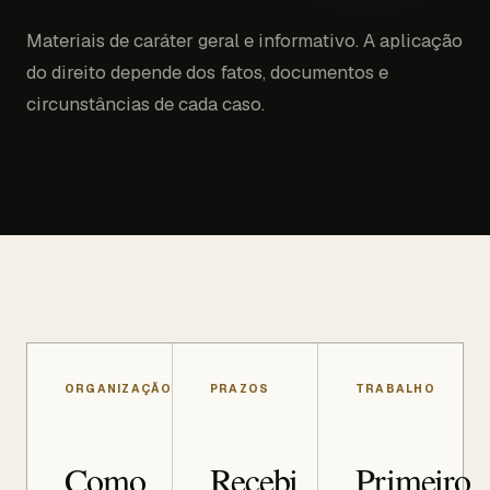
Materiais de caráter geral e informativo. A aplicação
do direito depende dos fatos, documentos e
circunstâncias de cada caso.
ORGANIZAÇÃO
PRAZOS
TRABALHO
Como
Recebi
Primeiro