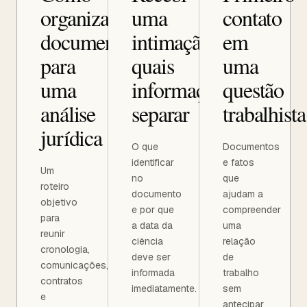
organizar
uma
contato
documentos
intimação:
em
para
quais
uma
uma
informações
questão
análise
separar
trabalhista
jurídica
O que
Documentos
identificar
e fatos
Um
no
que
roteiro
documento
ajudam a
objetivo
e por que
compreender
para
a data da
uma
reunir
ciência
relação
cronologia,
deve ser
de
comunicações,
informada
trabalho
contratos
imediatamente.
sem
e
antecipar